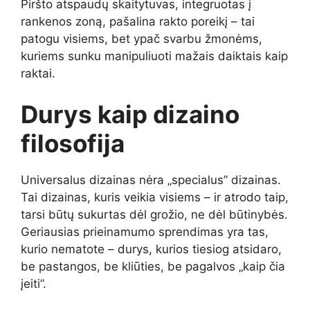
Piršto atspaudų skaitytuvas, integruotas į
rankenos zoną, pašalina rakto poreikį – tai
patogu visiems, bet ypač svarbu žmonėms,
kuriems sunku manipuliuoti mažais daiktais kaip
raktai.
Durys kaip dizaino
filosofija
Universalus dizainas nėra „specialus” dizainas.
Tai dizainas, kuris veikia visiems – ir atrodo taip,
tarsi būtų sukurtas dėl grožio, ne dėl būtinybės.
Geriausias prieinamumo sprendimas yra tas,
kurio nematote – durys, kurios tiesiog atsidaro,
be pastangos, be kliūties, be pagalvos „kaip čia
įeiti”.