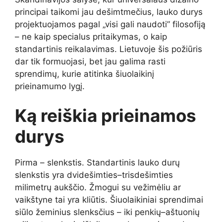
principai taikomi jau dešimtmečius, lauko durys
projektuojamos pagal „visi gali naudoti” filosofiją
– ne kaip specialus pritaikymas, o kaip
standartinis reikalavimas. Lietuvoje šis požiūris
dar tik formuojasi, bet jau galima rasti
sprendimų, kurie atitinka šiuolaikinį
prieinamumo lygį.
Ką reiškia prieinamos
durys
Pirma – slenkstis. Standartinis lauko durų
slenkstis yra dvidešimties–trisdešimties
milimetrų aukščio. Žmogui su vežimėliu ar
vaikštyne tai yra kliūtis. Šiuolaikiniai sprendimai
siūlo žeminius slenksčius – iki penkių–aštuonių