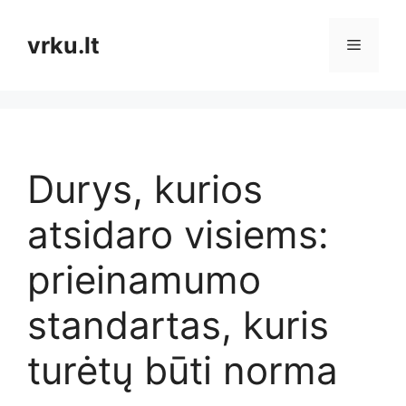
Pereiti
prie
vrku.lt
Meniu
turinio
Durys, kurios
atsidaro visiems:
prieinamumo
standartas, kuris
turėtų būti norma