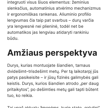
integruoti visus šiuos elementus: žeminius
slenksčius, automatinius atvėrimo mechanizmus
ir ergonomiškas rankenas. Aliuminio profilio
lengvumas čia taip pat svarbus – durų varčia
yra lengvesnė nei plieninė, todėl net be
automatikos jas lengviau atidaryti rankiniu
būdu.
Amžiaus perspektyva
Durys, kurias montuojate šiandien, tarnaus
dvidešimt–trisdešimt metų. Per tą laikotarpį jūs
patys pasikeisite – ir jūsų fizinės galimybės gali
keistis. Durys, kurios šiandien atrodo „per daug
pritaikytos”, po dešimties metų gali tapti būtent
tuo, ko reikia.
Tai ypač aktualu žmonėms, kurie stato „galutinį”