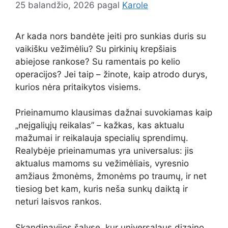
25 balandžio, 2026
pagal
Karole
Ar kada nors bandėte įeiti pro sunkias duris su
vaikišku vežimėliu? Su pirkinių krepšiais
abiejose rankose? Su ramentais po kelio
operacijos? Jei taip – žinote, kaip atrodo durys,
kurios nėra pritaikytos visiems.
Prieinamumo klausimas dažnai suvokiamas kaip
„neįgaliųjų reikalas” – kažkas, kas aktualu
mažumai ir reikalauja specialių sprendimų.
Realybėje prieinamumas yra universalus: jis
aktualus mamoms su vežimėliais, vyresnio
amžiaus žmonėms, žmonėms po traumų, ir net
tiesiog bet kam, kuris neša sunkų daiktą ir
neturi laisvos rankos.
Skandinavijos šalyse, kur universalaus dizaino