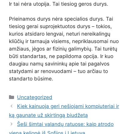
Ir tai nėra utopija. Tai tiesiog geros durys.
Prieinamos durys nėra specialios durys. Tai
tiesiog gerai suprojektuotos durys – tokios,
kurios atsidaro lengvai, neturi nereikalingų
kliūčių ir tarnauja visiems, nepriklausomai nuo
amžiaus, jėgos ar fizinių galimybių. Tai turėtų
būti standartas, ne papildoma opcija. Ir kuo
daugiau namų savininkų apie tai pagalvos
statydami ar renovuodami – tuo arčiau to
standarto būsime.
Kategorijos
Uncategorized
Kiek kainuoja geri nešiojami kompiuteriai ir
ką gaunate už skirtingą biudžetą
Šeši šimtai valandų ratuose: kaip atrodo
viena kelionė iš Sofijos į Lietuvą