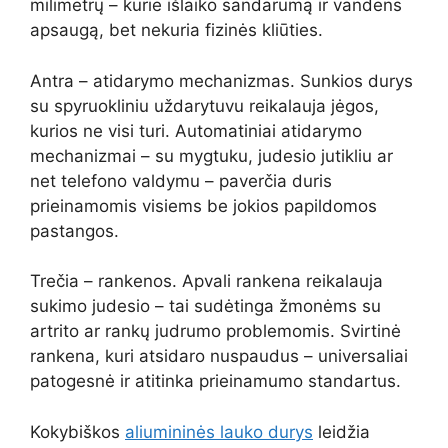
milimetrų – kurie išlaiko sandarumą ir vandens
apsaugą, bet nekuria fizinės kliūties.
Antra – atidarymo mechanizmas. Sunkios durys
su spyruokliniu uždarytuvu reikalauja jėgos,
kurios ne visi turi. Automatiniai atidarymo
mechanizmai – su mygtuku, judesio jutikliu ar
net telefono valdymu – paverčia duris
prieinamomis visiems be jokios papildomos
pastangos.
Trečia – rankenos. Apvali rankena reikalauja
sukimo judesio – tai sudėtinga žmonėms su
artrito ar rankų judrumo problemomis. Svirtinė
rankena, kuri atsidaro nuspaudus – universaliai
patogesnė ir atitinka prieinamumo standartus.
Kokybiškos
aliumininės lauko durys
leidžia