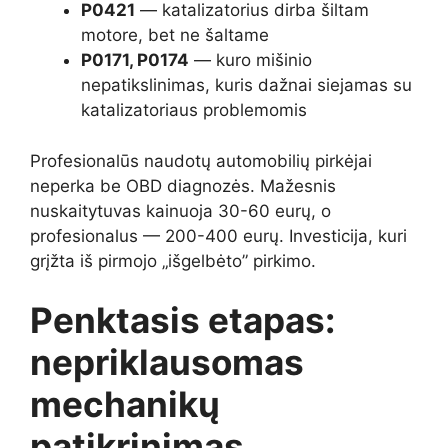
P0421
— katalizatorius dirba šiltam
motore, bet ne šaltame
P0171, P0174
— kuro mišinio
nepatikslinimas, kuris dažnai siejamas su
katalizatoriaus problemomis
Profesionalūs naudotų automobilių pirkėjai
neperka be OBD diagnozės. Mažesnis
nuskaitytuvas kainuoja 30-60 eurų, o
profesionalus — 200-400 eurų. Investicija, kuri
grįžta iš pirmojo „išgelbėto” pirkimo.
Penktasis etapas:
nepriklausomas
mechanikų
patikrinimas