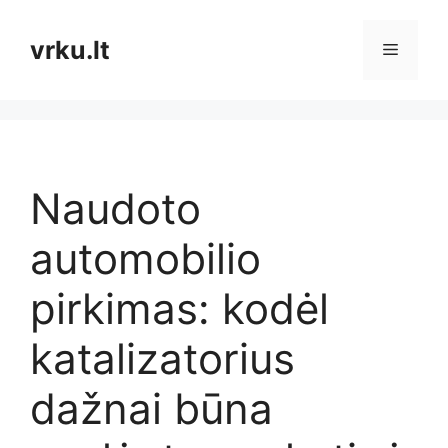
Pereiti
prie
vrku.lt
Meniu
turinio
Naudoto
automobilio
pirkimas: kodėl
katalizatorius
dažnai būna