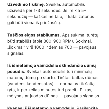
Užvedimo trukmę.
Sveikas automobilis
užsiveda per 1-3 sekundes. Jei reikia 5+
sekundžių — kažkas ne taip, ir katalizatorius
gali būti viena iš priežasčių.
Tuščios eigos stabilumas.
Apsisukimai turėtų
būti stabilūs (apie 800-900 RPM). Šokimai,
„šokimai” virš 1000 ir žemiau 700 — pavojaus
signalas.
Iš išmetamojo vamzdelio sklindančio dūmų
pobūdis.
Sveikas automobilis turi minimalų
matomų dūmų po starto. Tirštas baltas dūmas
(vandens kondensatas) — normalus tik šaltą
rytą, ir per kelias minutes turi praeiti. Pilkas,
mėlynas ar juodas dūmas — pavojaus signalas.
Kvapas iš išmetamojo vamzdelio.
Pasilenkite