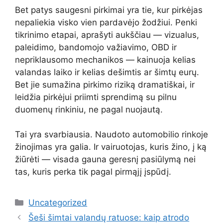
Bet patys saugesni pirkimai yra tie, kur pirkėjas
nepaliekia visko vien pardavėjo žodžiui. Penki
tikrinimo etapai, aprašyti aukščiau — vizualus,
paleidimo, bandomojo važiavimo, OBD ir
nepriklausomo mechanikos — kainuoja kelias
valandas laiko ir kelias dešimtis ar šimtų eurų.
Bet jie sumažina pirkimo riziką dramatiškai, ir
leidžia pirkėjui priimti sprendimą su pilnu
duomenų rinkiniu, ne pagal nuojautą.
Tai yra svarbiausia. Naudoto automobilio rinkoje
žinojimas yra galia. Ir vairuotojas, kuris žino, į ką
žiūrėti — visada gauna geresnį pasiūlymą nei
tas, kuris perka tik pagal pirmąjį įspūdį.
Kategorijos
Uncategorized
Šeši šimtai valandų ratuose: kaip atrodo