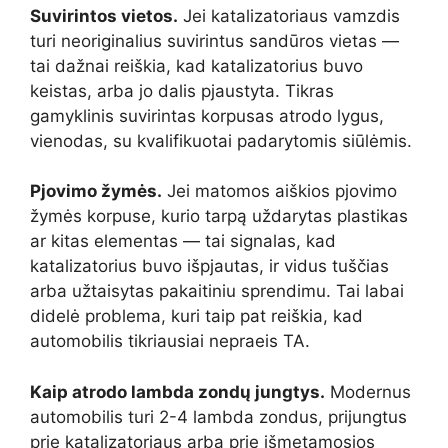
Suvirintos vietos.
Jei katalizatoriaus vamzdis
turi neoriginalius suvirintus sandūros vietas —
tai dažnai reiškia, kad katalizatorius buvo
keistas, arba jo dalis pjaustyta. Tikras
gamyklinis suvirintas korpusas atrodo lygus,
vienodas, su kvalifikuotai padarytomis siūlėmis.
Pjovimo žymės.
Jei matomos aiškios pjovimo
žymės korpuse, kurio tarpą uždarytas plastikas
ar kitas elementas — tai signalas, kad
katalizatorius buvo išpjautas, ir vidus tuščias
arba užtaisytas pakaitiniu sprendimu. Tai labai
didelė problema, kuri taip pat reiškia, kad
automobilis tikriausiai nepraeis TA.
Kaip atrodo lambda zondų jungtys.
Modernus
automobilis turi 2-4 lambda zondus, prijungtus
prie katalizatoriaus arba prie išmetamosios