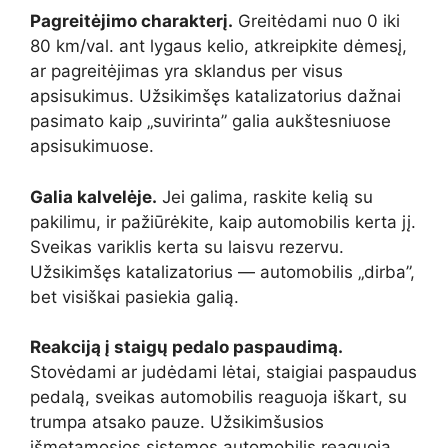
Pagreitėjimo charakterį.
Greitėdami nuo 0 iki
80 km/val. ant lygaus kelio, atkreipkite dėmesį,
ar pagreitėjimas yra sklandus per visus
apsisukimus. Užsikimšęs katalizatorius dažnai
pasimato kaip „suvirinta” galia aukštesniuose
apsisukimuose.
Galia kalvelėje.
Jei galima, raskite kelią su
pakilimu, ir pažiūrėkite, kaip automobilis kerta jį.
Sveikas variklis kerta su laisvu rezervu.
Užsikimšęs katalizatorius — automobilis „dirba”,
bet visiškai pasiekia galią.
Reakciją į staigų pedalo paspaudimą.
Stovėdami ar judėdami lėtai, staigiai paspaudus
pedalą, sveikas automobilis reaguoja iškart, su
trumpa atsako pauze. Užsikimšusios
išmetamosios sistemos automobilis reaguoja