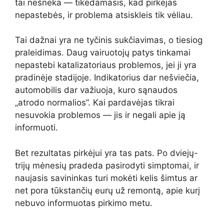
tai nešneka — tikėdamasis, kad pirkėjas
nepastebės, ir problema atsiskleis tik vėliau.
Tai dažnai yra ne tyčinis sukčiavimas, o tiesiog
praleidimas. Daug vairuotojų patys tinkamai
nepastebi katalizatoriaus problemos, jei ji yra
pradinėje stadijoje. Indikatorius dar nešviečia,
automobilis dar važiuoja, kuro sąnaudos
„atrodo normalios”. Kai pardavėjas tikrai
nesuvokia problemos — jis ir negali apie ją
informuoti.
Bet rezultatas pirkėjui yra tas pats. Po dviejų-
trijų mėnesių pradeda pasirodyti simptomai, ir
naujasis savininkas turi mokėti kelis šimtus ar
net pora tūkstančių eurų už remontą, apie kurį
nebuvo informuotas pirkimo metu.