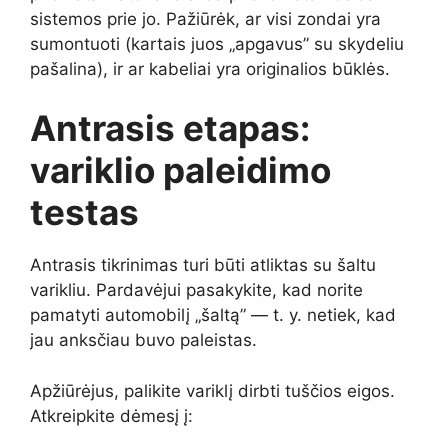
sistemos prie jo. Pažiūrėk, ar visi zondai yra
sumontuoti (kartais juos „apgavus” su skydeliu
pašalina), ir ar kabeliai yra originalios būklės.
Antrasis etapas:
variklio paleidimo
testas
Antrasis tikrinimas turi būti atliktas su šaltu
varikliu. Pardavėjui pasakykite, kad norite
pamatyti automobilį „šaltą” — t. y. netiek, kad
jau anksčiau buvo paleistas.
Apžiūrėjus, palikite variklį dirbti tuščios eigos.
Atkreipkite dėmesį į: