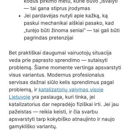
kodus pirkimo metu, kurie buvo „išvalyti”
— tai gana stiprus įrodymas
Jei pardavėjas nutyli apie kažką, ką
paskui mechanikai aiškiai pasako, kad
„turėjo būti žinoma seniai” — tai gali būti
pagrindas pretenzijai
Bet praktiškai daugumai vairuotojų situacija
veda prie paprasto sprendimo — sutaisyti
problemą. Šiame momente vertinga apsvarstyti
visus variantus. Modernus profesionalus
servisas dažnai siūlo kelis sprendimus pagal
problemą, ir
katalizatorių valymas visoje
Lietuvoje
yra paslauga, kuri tinka, jei
katalizatorius dar nepradėjo fiziškai irti. Jei jau
pažeistas — reikia keisti, ir čia svarbu
apsvarstyti tarp kokybiško atnaujinto ir naujo
gamykliško variantų.