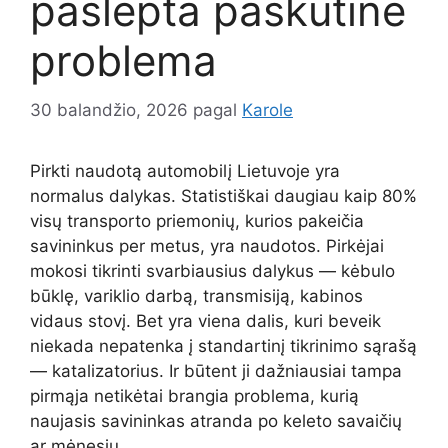
paslėpta paskutinė
problema
30 balandžio, 2026
pagal
Karole
Pirkti naudotą automobilį Lietuvoje yra
normalus dalykas. Statistiškai daugiau kaip 80%
visų transporto priemonių, kurios pakeičia
savininkus per metus, yra naudotos. Pirkėjai
mokosi tikrinti svarbiausius dalykus — kėbulo
būklę, variklio darbą, transmisiją, kabinos
vidaus stovį. Bet yra viena dalis, kuri beveik
niekada nepatenka į standartinį tikrinimo sąrašą
— katalizatorius. Ir būtent ji dažniausiai tampa
pirmąja netikėtai brangia problema, kurią
naujasis savininkas atranda po keleto savaičių
ar mėnesių.