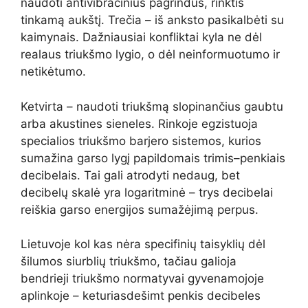
naudoti antivibracinius pagrindus, rinktis
tinkamą aukštį. Trečia – iš anksto pasikalbėti su
kaimynais. Dažniausiai konfliktai kyla ne dėl
realaus triukšmo lygio, o dėl neinformuotumo ir
netikėtumo.
Ketvirta – naudoti triukšmą slopinančius gaubtu
arba akustines sieneles. Rinkoje egzistuoja
specialios triukšmo barjero sistemos, kurios
sumažina garso lygį papildomais trimis–penkiais
decibelais. Tai gali atrodyti nedaug, bet
decibelų skalė yra logaritminė – trys decibelai
reiškia garso energijos sumažėjimą perpus.
Lietuvoje kol kas nėra specifinių taisyklių dėl
šilumos siurblių triukšmo, tačiau galioja
bendrieji triukšmo normatyvai gyvenamojoje
aplinkoje – keturiasdešimt penkis decibeles