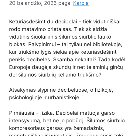
20 balandžio, 2026
pagal
Karole
Keturiasdešimt du decibelai – tiek vidutiniškai
rodo matavimo prietaisas. Tiek skleidžia
vidutinis šiuolaikinis šilumos siurblio lauko
blokas. Palyginimui – tai tyliau nei bibliotekoje,
kur triukšmo lygis siekia apie keturiasdešimt
penkis decibeles. Skamba nekaltai? Tada kodėl
Europoje daugėja skundų ir net teisminių ginčų
dėl šilumos siurblių keliamo triukšmo?
Atsakymas slypi ne decibeluose, o fizikoje,
psichologijoje ir urbanistikoje.
Pirmiausia – fizika. Decibelai matuoja garso
intensyvumą, bet ne jo pobūdį. Šilumos siurblio
kompresoriaus garsas yra žemadažnis,
monotoniškas ir nuolatinis. Žmogaus ausis tokį