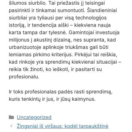
šilumos siurblio. Tai priežastis jį teisingai
pasirinkti ir tinkamai sumontuoti. Šiandieniniai
siurbliai yra tyliausi per visą technologijos
istoriją, ir tendencija aiški – kiekviena nauja
karta tampa dar tylesnė. Gamintojai investuoja
milijonus į akustinį dizainą, nes supranta, kad
urbanizuotoje aplinkoje triukšmas gali būti
lemiamas pirkimo kriterijus. Pirkėjui tai reiškia,
kad rinkoje yra sprendimų kiekvienai situacijai –
reikia tik žinoti, ko ieškoti, ir pasitarti su
profesionalu.
Ir toks profesionalas padės rasti sprendimą,
kuris tenkintų ir jus, ir jūsų kaimynus.
Kategorijos
Uncategorized
Žingsniai iš viršaus: kodėl tarpaukštinė