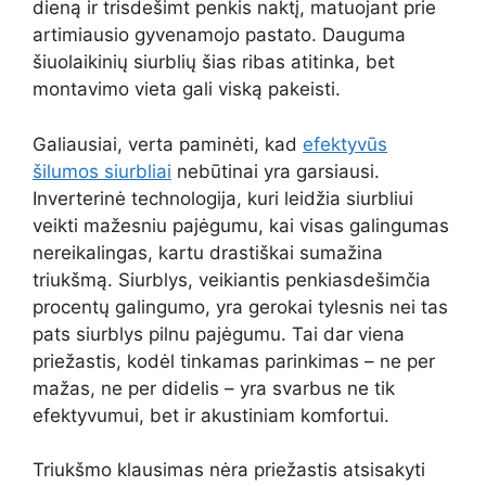
dieną ir trisdešimt penkis naktį, matuojant prie
artimiausio gyvenamojo pastato. Dauguma
šiuolaikinių siurblių šias ribas atitinka, bet
montavimo vieta gali viską pakeisti.
Galiausiai, verta paminėti, kad
efektyvūs
šilumos siurbliai
nebūtinai yra garsiausi.
Inverterinė technologija, kuri leidžia siurbliui
veikti mažesniu pajėgumu, kai visas galingumas
nereikalingas, kartu drastiškai sumažina
triukšmą. Siurblys, veikiantis penkiasdešimčia
procentų galingumo, yra gerokai tylesnis nei tas
pats siurblys pilnu pajėgumu. Tai dar viena
priežastis, kodėl tinkamas parinkimas – ne per
mažas, ne per didelis – yra svarbus ne tik
efektyvumui, bet ir akustiniam komfortui.
Triukšmo klausimas nėra priežastis atsisakyti