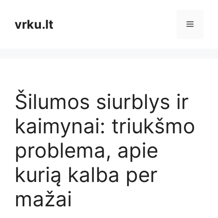
Pereiti
prie
vrku.lt
Meniu
turinio
Šilumos siurblys ir
kaimynai: triukšmo
problema, apie
kurią kalba per
mažai