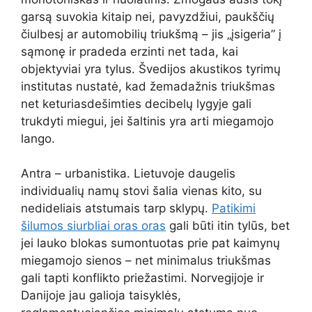
garsą suvokia kitaip nei, pavyzdžiui, paukščių
čiulbesį ar automobilių triukšmą – jis „įsigeria” į
sąmonę ir pradeda erzinti net tada, kai
objektyviai yra tylus. Švedijos akustikos tyrimų
institutas nustatė, kad žemadažnis triukšmas
net keturiasdešimties decibelų lygyje gali
trukdyti miegui, jei šaltinis yra arti miegamojo
lango.
Antra – urbanistika. Lietuvoje daugelis
individualių namų stovi šalia vienas kito, su
nedideliais atstumais tarp sklypų.
Patikimi
šilumos siurbliai oras oras
gali būti itin tylūs, bet
jei lauko blokas sumontuotas prie pat kaimynų
miegamojo sienos – net minimalus triukšmas
gali tapti konflikto priežastimi. Norvegijoje ir
Danijoje jau galioja taisyklės,