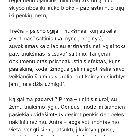
reglamentuojančios minimalų atstumą nuo
sklypo ribos iki lauko bloko – paprastai nuo trijų
iki penkių metrų.
Trečia – psichologija. Triukšmas, kurį sukelia
„svetimas” šaltinis (kaimyno įrenginys),
suvokiamas kaip labiau erzinantis nei lygiai toks
pats triukšmas iš „savo” šaltinio. Tai gerai
dokumentuotas psichoakustinis efektas, kuris
paaiškina, kodėl žmogus gali miegoti šalia savo
veikiančio šilumos siurblio, bet kaimyno siurblys
jam „neleidžia užmigti”.
Ką galima padaryti? Pirma – rinktis siurblį su
žemu triukšmo lygiu. Geriausi modeliai šiandien
pasiekia dvidešimt–dvidešimt penkis decibeles
naktiniu režimu. Antra – apgalvoti montavimo
vietą: vengti sienų, atsuktų į kaimynų pusę,