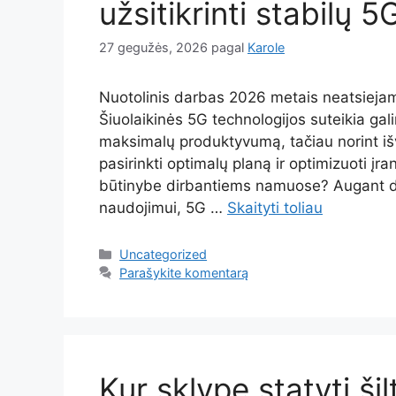
užsitikrinti stabilų 
27 gegužės, 2026
pagal
Karole
Nuotolinis darbas 2026 metais neatsiejama
Šiuolaikinės 5G technologijos suteikia gali
maksimalų produktyvumą, tačiau norint išv
pasirinkti optimalų planą ir optimizuoti 
būtinybe dirbantiems namuose? Augant de
naudojimui, 5G …
Skaityti toliau
Kategorijos
Uncategorized
Parašykite komentarą
Kur sklype statyti ši