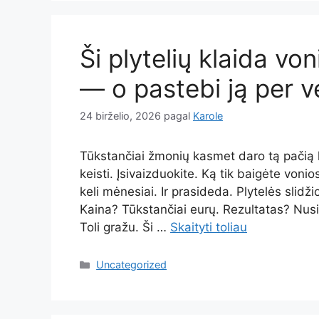
Ši plytelių klaida vo
— o pastebi ją per vė
24 birželio, 2026
pagal
Karole
Tūkstančiai žmonių kasmet daro tą pačią kla
keisti. Įsivaizduokite. Ką tik baigėte von
keli mėnesiai. Ir prasideda. Plytelės slidž
Kaina? Tūkstančiai eurų. Rezultatas? Nusiv
Toli gražu. Ši …
Skaityti toliau
Kategorijos
Uncategorized