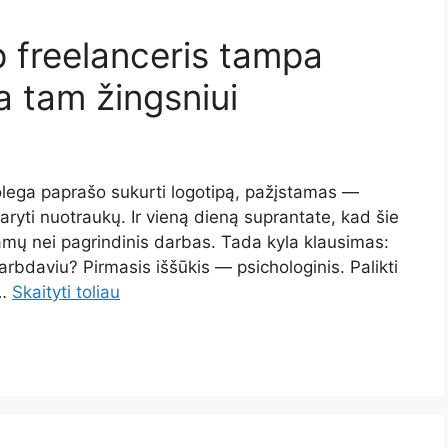
ip freelanceris tampa
ia tam žingsniui
lega paprašo sukurti logotipą, pažįstamas —
ryti nuotraukų. Ir vieną dieną suprantate, kad šie
jamų nei pagrindinis darbas. Tada kyla klausimas:
darbdaviu? Pirmasis iššūkis — psichologinis. Palikti
 …
Skaityti toliau