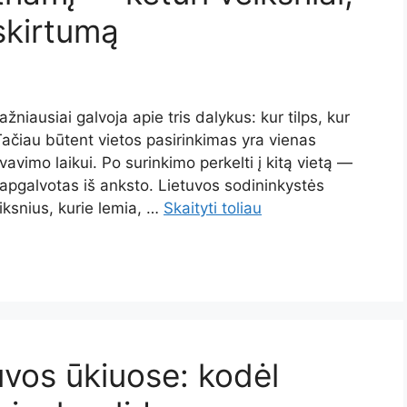
 skirtumą
niausiai galvoja apie tris dalykus: kur tilps, kur
Tačiau būtent vietos pasirinkimas yra vienas
vimo laikui. Po surinkimo perkelti į kitą vietą —
 apgalvotas iš anksto. Lietuvos sodininkystės
eiksnius, kurie lemia, …
Skaityti toliau
uvos ūkiuose: kodėl