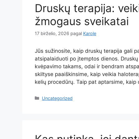
Druskų terapija: vei
žmogaus sveikatai
17 birželio, 2026
pagal
Karole
Jūs sužinosite, kaip druskų terapija gali 
atsipalaiduoti po įtemptos dienos. Drusk
kvėpavimo takams, odai ir bendram atsp
skiltyse paaiškinsime, kaip veikia haloterap
kelių procedūrų. Taip pat aptarsime, kaip
Kategorijos
Uncategorized
Kas nutinka, jei da