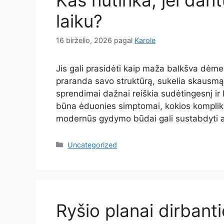
laiku?
16 birželio, 2026
pagal
Karole
Jis gali prasidėti kaip maža balkšva dėme
praranda savo struktūrą, sukelia skausmą i
sprendimai dažnai reiškia sudėtingesnį ir
būna ėduonies simptomai, kokios komplikaci
modernūs gydymo būdai gali sustabdyti a
Kategorijos
Uncategorized
Ryšio planai dirbant