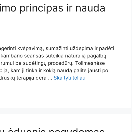
kimo principas ir nauda
pagerinti kvėpavimą, sumažinti uždegimą ir padėti
ų kambario seansas suteikia natūralią pagalbą
arumui be sudėtingų procedūrų. Tolimesnėse
ija, kam ji tinka ir kokią naudą galite jausti po
 druskų terapija dera …
Skaityti toliau
ntų ėduonis negydomas