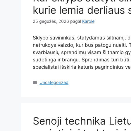
kurie lemia derliaus
25 gegužės, 2026
pagal
Karole
Sklypo savininkas, statydamas šiltnamį, daž
netrukdys vaizdo, kur bus patogu nueiti. 
svarbiausių sprendimų visam šiltnamio gyva
sudėtinga ir brangu. Sprendimas turi būti
specialistai išskiria keturis pagrindinius v
Kategorijos
Uncategorized
Senoji technika Liet