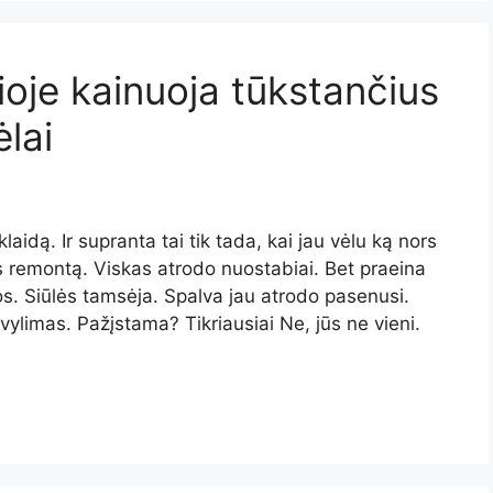
nioje kainuoja tūkstančius
lai
idą. Ir supranta tai tik tada, kai jau vėlu ką nors
ios remontą. Viskas atrodo nuostabiai. Bet praeina
ios. Siūlės tamsėja. Spalva jau atrodo pasenusi.
ylimas. Pažįstama? Tikriausiai Ne, jūs ne vieni.