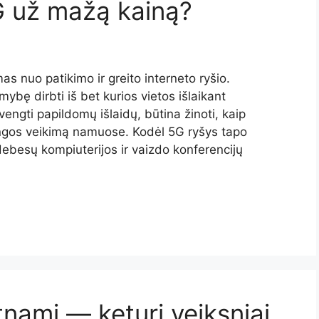
5G už mažą kainą?
s nuo patikimo ir greito interneto ryšio.
mybę dirbti iš bet kurios vietos išlaikant
engti papildomų išlaidų, būtina žinoti, kaip
įrangos veikimą namuose. Kodėl 5G ryšys tapo
besų kompiuterijos ir vaizdo konferencijų
ltnamį — keturi veiksniai,