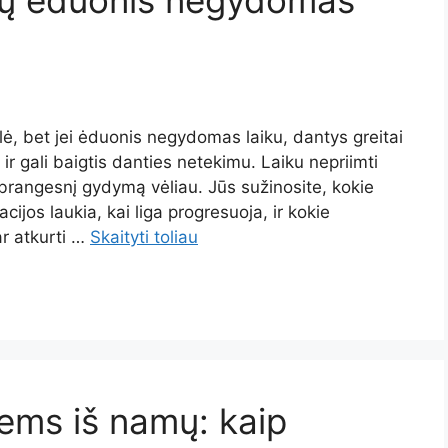
lė, bet jei ėduonis negydomas laiku, dantys greitai
r gali baigtis danties netekimu. Laiku nepriimti
 brangesnį gydymą vėliau. Jūs sužinosite, kokie
jos laukia, kai liga progresuoja, ir kokie
r atkurti …
Skaityti toliau
iems iš namų: kaip