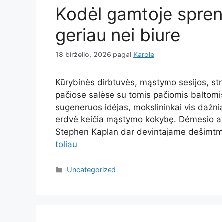
Kodėl gamtoje spre
geriau nei biure
18 birželio, 2026
pagal
Karole
Kūrybinės dirbtuvės, mąstymo sesijos, str
pačiose salėse su tomis pačiomis baltomis 
sugeneruos idėjas, mokslininkai vis dažniau
erdvė keičia mąstymo kokybę. Dėmesio ats
Stephen Kaplan dar devintajame dešimt
toliau
Kategorijos
Uncategorized