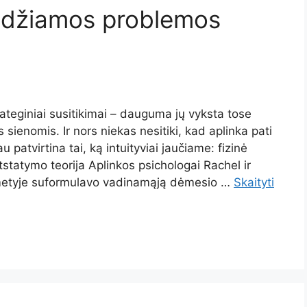
ndžiamos problemos
ateginiai susitikimai – dauguma jų vyksta tose
sienomis. Ir nors niekas nesitiki, kad aplinka pati
 patvirtina tai, ką intuityviai jaučiame: fizinė
tatymo teorija Aplinkos psichologai Rachel ir
metyje suformulavo vadinamąją dėmesio …
Skaityti