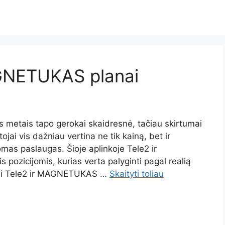
GNETUKAS planai
ais metais tapo gerokai skaidresnė, tačiau skirtumai
tojai vis dažniau vertina ne tik kainą, bet ir
mas paslaugas. Šioje aplinkoje Tele2 ir
pozicijomis, kurias verta palyginti pagal realią
asi Tele2 ir MAGNETUKAS …
Skaityti toliau