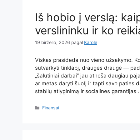
Iš hobio į verslą: ka
verslininku ir ko reik
19 birželio, 2026
pagal
Karole
Viskas prasideda nuo vieno užsakymo. Ko
sutvarkyti tinklapį, draugės draugė — pada
„šalutiniai darbai” jau atneša daugiau pa
ar metas daryti šuolį ir tapti savo paties 
stabilų atlyginimą ir socialines garantijas
Kategorijos
Finansai