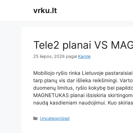
Pereiti
vrku.lt
prie
turinio
Tele2 planai VS MA
25 liepos, 2026
pagal
Karole
Mobiliojo ryšio rinka Lietuvoje pastaraisi
tarp planų vis dar išlieka reikšmingi. Varto
duomenų limitus, ryšio kokybę bei papildo
MAGNETUKAS planai išsiskiria skirtingomis 
naudą kasdieniam naudojimui. Kuo skiri
Kategorijos
Uncategorized