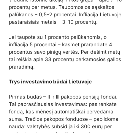
procentų per metus. Taupomosios sąskaitos
palūkanos – 0,5–2 procentai. Infliacija Lietuvoje
pastaraisiais metais – 3–10 procentų.
Jei taupote su 1 procento palūkanomis, o
infliacija 5 procentai – kasmet prarandate 4
procentus savo pinigų vertės. Per dešimt metų
tai reiškia apie 33 procentų perkamosios galios
praradimą.
Trys investavimo būdai Lietuvoje
Pirmas būdas – II ir III pakopos pensijų fondai.
Tai paprasčiausias investavimas: pasirenkate
fondą, kas mėnesį automatiškai pervedama
suma. Trečios pakopos fonduose – papildoma
nauda: valstybės subsidija iki 300 eurų per