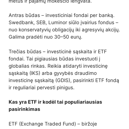
metus ir pajamų mokesčio lengvata.
Antras būdas – investiciniai fondai per banką.
Swedbank, SEB, Luminor siūlo įvairius fondus –
nuo konservatyvių obligacijų iki agresyvių akcijų.
Galima pradėti nuo 30–50 eurų.
Trečias būdas – investicinė sąskaita ir ETF
fondai. Tai pigiausias būdas investuoti į
globalias rinkas. Reikia atidaryti investicinę
sąskaitą (IKS) arba gyvybės draudimo
investicinę sąskaitą (GDIS), pasirinkti ETF fondą
ir reguliariai pervesti pinigus.
Kas yra ETF ir kodėl tai populiariausias
pasirinkimas
ETF (Exchange Traded Fund) – biržoje