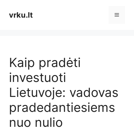
Pereiti
prie
vrku.lt
Meniu
turinio
Kaip pradėti
investuoti
Lietuvoje: vadovas
pradedantiesiems
nuo nulio