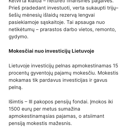
Ketvirta klaida – neturėti finansinės pagalvės.
Prieš pradedant investuoti, verta sukaupti trijų–
šešių mėnesių išlaidų rezervą lengvai
pasiekiamoje sąskaitoje. Tai apsauga nuo
netikėtumų – prarastos darbo vietos, remonto,
gydymo.
Mokesčiai nuo investicijų Lietuvoje
Lietuvoje investicijų pelnas apmokestinamas 15
procentų gyventojų pajamų mokesčiu. Mokestis
mokamas tik pardavus investicijas ir gavus
pelną.
Išimtis – III pakopos pensijų fondai. Įmokos iki
1500 eurų per metus sumažina
apmokestinamąsias pajamas, o atsiimant
pensiją mokestis mažesnis.