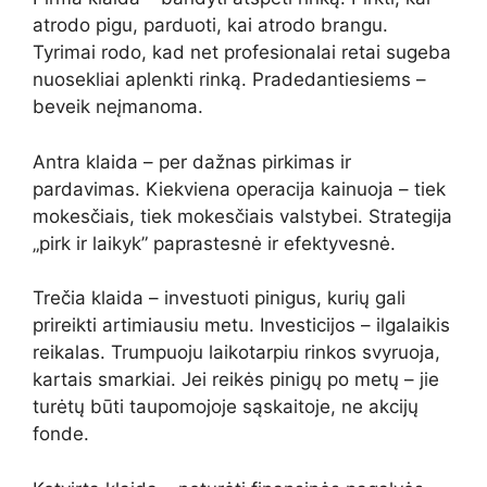
atrodo pigu, parduoti, kai atrodo brangu.
Tyrimai rodo, kad net profesionalai retai sugeba
nuosekliai aplenkti rinką. Pradedantiesiems –
beveik neįmanoma.
Antra klaida – per dažnas pirkimas ir
pardavimas. Kiekviena operacija kainuoja – tiek
mokesčiais, tiek mokesčiais valstybei. Strategija
„pirk ir laikyk” paprastesnė ir efektyvesnė.
Trečia klaida – investuoti pinigus, kurių gali
prireikti artimiausiu metu. Investicijos – ilgalaikis
reikalas. Trumpuoju laikotarpiu rinkos svyruoja,
kartais smarkiai. Jei reikės pinigų po metų – jie
turėtų būti taupomojoje sąskaitoje, ne akcijų
fonde.