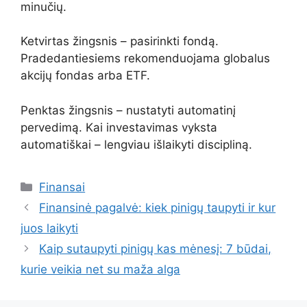
minučių.
Ketvirtas žingsnis – pasirinkti fondą.
Pradedantiesiems rekomenduojama globalus
akcijų fondas arba ETF.
Penktas žingsnis – nustatyti automatinį
pervedimą. Kai investavimas vyksta
automatiškai – lengviau išlaikyti discipliną.
Kategorijos
Finansai
Finansinė pagalvė: kiek pinigų taupyti ir kur
juos laikyti
Kaip sutaupyti pinigų kas mėnesį: 7 būdai,
kurie veikia net su maža alga