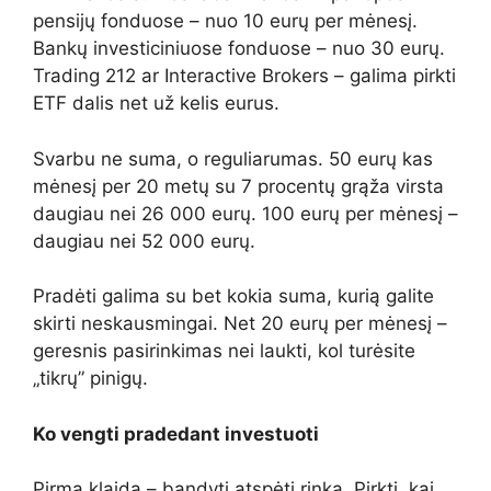
pensijų fonduose – nuo 10 eurų per mėnesį.
Bankų investiciniuose fonduose – nuo 30 eurų.
Trading 212 ar Interactive Brokers – galima pirkti
ETF dalis net už kelis eurus.
Svarbu ne suma, o reguliarumas. 50 eurų kas
mėnesį per 20 metų su 7 procentų grąža virsta
daugiau nei 26 000 eurų. 100 eurų per mėnesį –
daugiau nei 52 000 eurų.
Pradėti galima su bet kokia suma, kurią galite
skirti neskausmingai. Net 20 eurų per mėnesį –
geresnis pasirinkimas nei laukti, kol turėsite
„tikrų” pinigų.
Ko vengti pradedant investuoti
Pirma klaida – bandyti atspėti rinką. Pirkti, kai