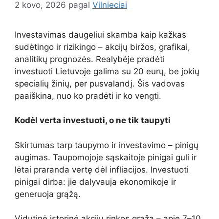
2 kovo, 2026
pagal
Vilnieciai
Investavimas daugeliui skamba kaip kažkas
sudėtingo ir rizikingo – akcijų biržos, grafikai,
analitikų prognozės. Realybėje pradėti
investuoti Lietuvoje galima su 20 eurų, be jokių
specialių žinių, per pusvalandį. Šis vadovas
paaiškina, nuo ko pradėti ir ko vengti.
Kodėl verta investuoti, o ne tik taupyti
Skirtumas tarp taupymo ir investavimo – pinigų
augimas. Taupomojoje sąskaitoje pinigai guli ir
lėtai praranda vertę dėl infliacijos. Investuoti
pinigai dirba: jie dalyvauja ekonomikoje ir
generuoja grąžą.
Vidutinė istorinė akcijų rinkos grąža – apie 7–10